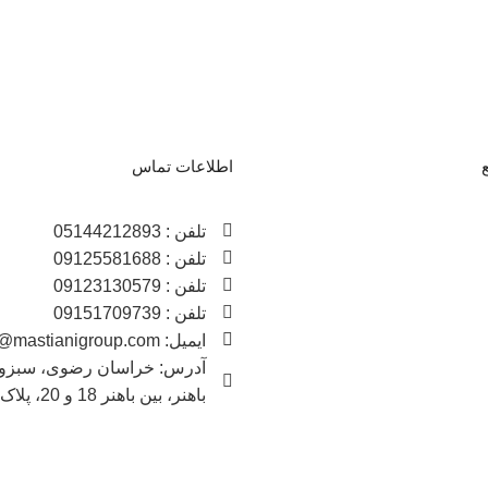
اطلاعات تماس
تلفن : 05144212893
تلفن : 09125581688
تلفن : 09123130579
تلفن : 09151709739
ایمیل: info@mastianigroup.com
آدرس: خراسان رضوی، سبزوار
باهنر، بین باهنر 18 و 20، پلاک 130