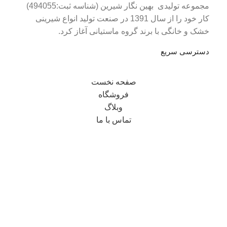
مجموعه تولیدی بهین نگار شیرین (شناسه ثبت:494055)
کار خود را از سال 1391 در صنعت تولید انواع شیرینی
خشک و خانگی با برند گروه ماستیانی آغاز کرد.
دسترسی سریع
صفحه نخست
فروشگاه
وبلاگ
تماس با ما
درباره ما
دانلود کاتالوگ
اطلاعات تماس
تلفن : 05144212893
تلفن : 09125581688
تلفن : 09123130579