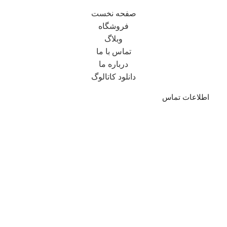
صفحه نخست
فروشگاه
وبلاگ
تماس با ما
درباره ما
دانلود کاتالوگ
اطلاعات تماس
تلفن : 05144212893
تلفن : 09125581688
تلفن : 09123130579
تلفن : 09151709739
ایمیل: info@mastianigroup.com
آدرس: خراسان رضوی، سبزوار، خیابان باهنر، بین باهنر
18 و 20، پلاک 130
خبرنامه