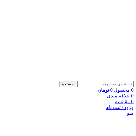
جستجو
0
محصول
0
تومان
0
علاقه مندی
0
مقایسه
ورود / ثبت نام
منو