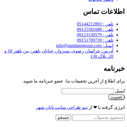
اطلاعات تماس
تلفن : 05144212893
تلفن : 09125581688
تلفن : 09123130579
تلفن : 09151709739
ایمیل: info@mastianigroup.com
آدرس: خراسان رضوی، سبزوار، خیابان باهنر، بین باهنر 18 و
20، پلاک 130
خبرنامه
برای اطلاع از آخرین تخفیفات ما، عضو خبرنامه ما شوید.
ایمیل
انرژی گرفته با ❤ از
تیم طراحی سایت تابان شهر
جستجو