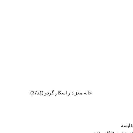
خانه
مغز دار
اسکار گردو (کد37)
قایسه