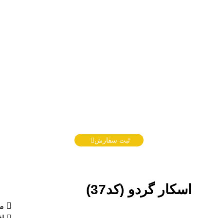
ثبت سفارش
اسکار گردو (کد37)
م