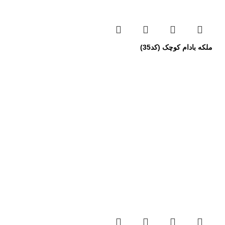
ملکه بادام کوچک (کد35)