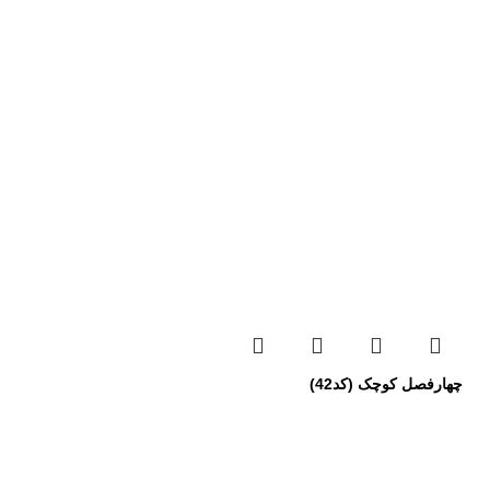
چهارفصل کوچک (کد42)