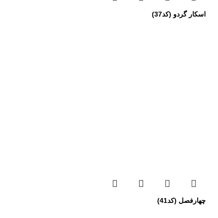
اسکار گردو (کد37)
چهارفصل (کد41)