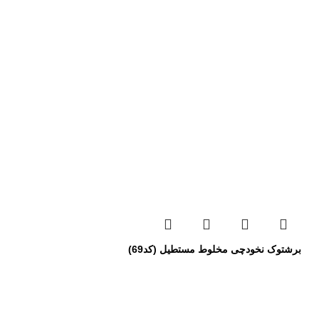
برشتوک نخودچی مخلوط مستطیل (کد69)