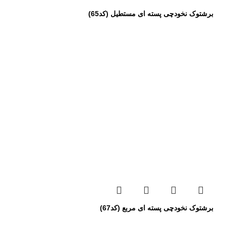
برشتوک نخودچی پسته ای مستطیل (کد65)
برشتوک نخودچی پسته ای مربع (کد67)