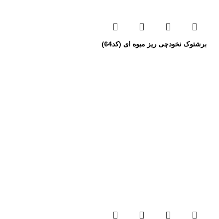
برشتوک نخودچی ریز میوه ای (کد64)