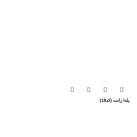
یلدا زانت (کد18)