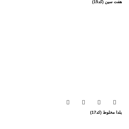
هفت سین (کد15)
یلدا مخلوط (کد17)