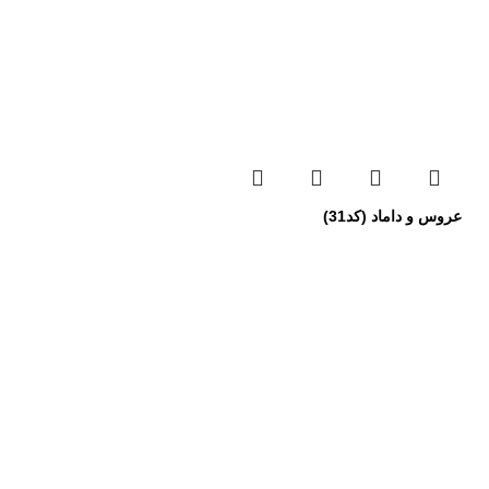
عروس و داماد (کد31)