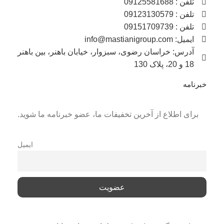
تلفن : 09125581688
تلفن : 09123130579
تلفن : 09151709739
ایمیل: info@mastianigroup.com
آدرس: خراسان رضوی، سبزوار، خیابان باهنر، بین باهنر
18 و 20، پلاک 130
خبرنامه
برای اطلاع از آخرین تخفیفات ما، عضو خبرنامه ما شوید.
ایمیل