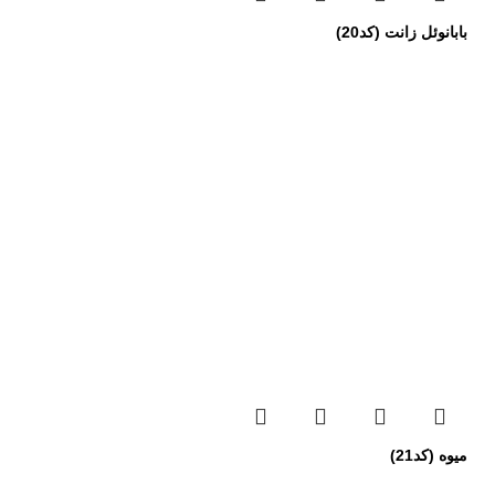
بابانوئل زانت (کد20)
میوه (کد21)