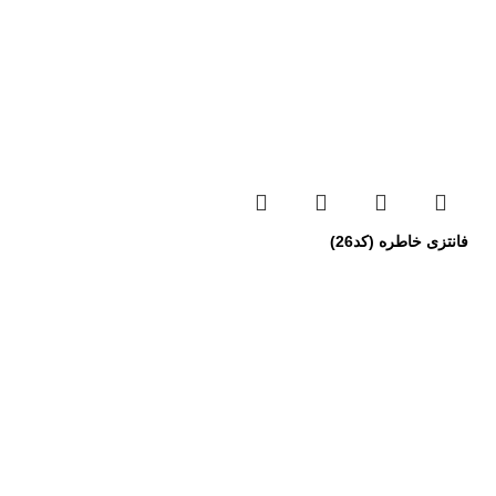
فانتزی خاطره (کد26)