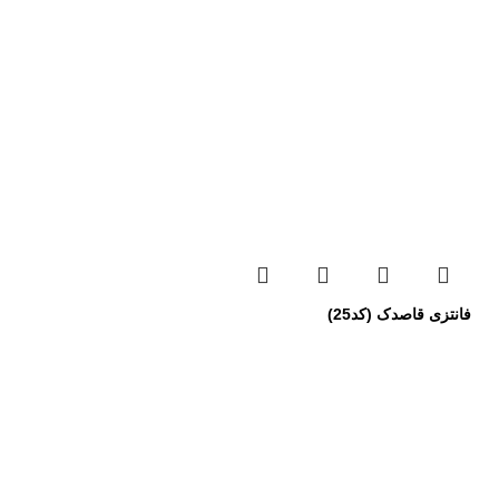
فانتزی قاصدک (کد25)