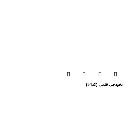
نخودچی قلمی (کد54)