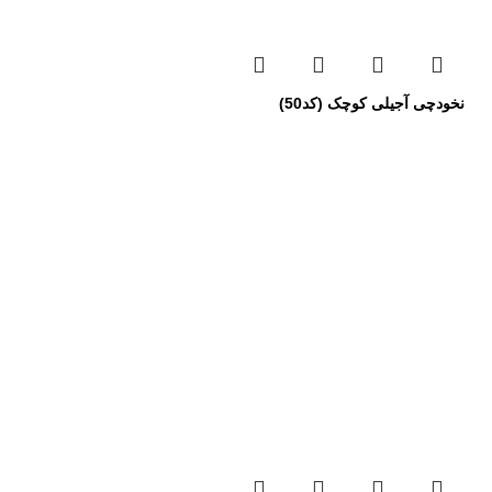
نخودچی آجیلی کوچک (کد50)