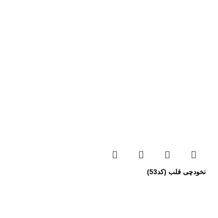
نخودچی قلب (کد53)