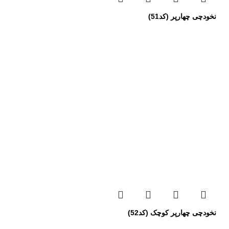
نخودچی چهارپر (کد51)
نخودچی چهارپر کوچک (کد52)