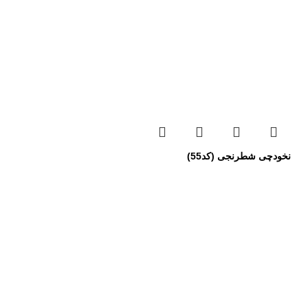
نخودچی شطرنجی (کد55)